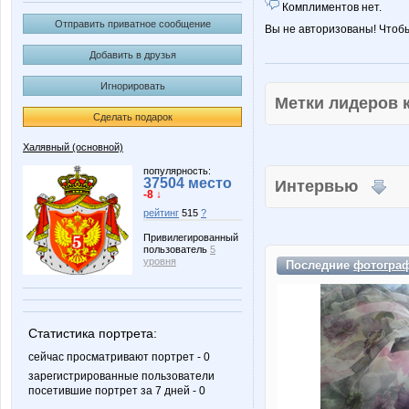
Комплиментов нет.
Отправить приватное сообщение
Вы не авторизованы! Чтоб
Добавить в друзья
Игнорировать
Метки лидеров
Сделать подарок
Халявный (основной)
популярность:
37504 место
Интервью
-8 ↓
рейтинг
515
?
Привилегированный
пользователь
5
уровня
Последние
фотогра
Статистика портрета:
сейчас просматривают портрет - 0
зарегистрированные пользователи
посетившие портрет за 7 дней - 0